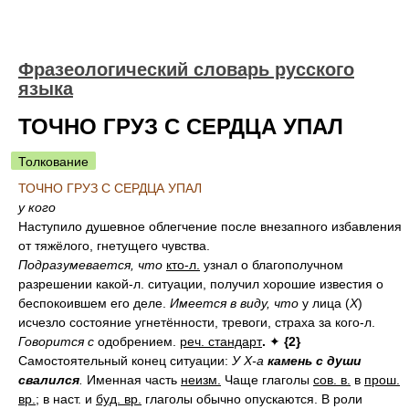
Фразеологический словарь русского
языка
ТОЧНО ГРУЗ С СЕРДЦА УПАЛ
Толкование
ТОЧНО ГРУЗ С СЕРДЦА УПАЛ
у кого
Наступило душевное облегчение после внезапного избавления
от тяжёлого, гнетущего чувства.
Подразумевается, что
кто-л.
узнал о благополучном
разрешении какой-л. ситуации, получил хорошие известия о
беспокоившем его деле.
Имеется в виду, что
у лица (
X
)
исчезло состояние угнетённости, тревоги, страха за кого-л.
Говорится с
одобрением.
реч. стандарт
.
✦
{2}
Самостоятельный конец ситуации:
У
X-a
камень с души
свалился
.
Именная часть
неизм.
Чаще глаголы
сов. в.
в
прош.
вр.
; в наст. и
буд. вр.
глаголы обычно опускаются.
В роли