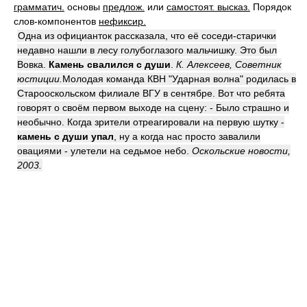
грамматич.
основы
предлож.
или
самостоят. высказ.
Порядок
слов-компонентов
нефиксир.
Одна из официанток рассказала, что её соседи-старички
недавно нашли в лесу голубоглазого мальчишку. Это был
Вовка.
Камень свалился с души
.
К. Алексеев, Советник
юстиции.
Молодая команда КВН "Ударная волна" родилась в
Старооскольском филиале ВГУ в сентябре. Вот что ребята
говорят о своём первом выходе на сцену: - Было страшно и
необычно. Когда зрители отреагировали на первую шутку -
камень с души упал
, ну а когда нас просто завалили
овациями - улетели на седьмое небо.
Оскольские новости,
2003.