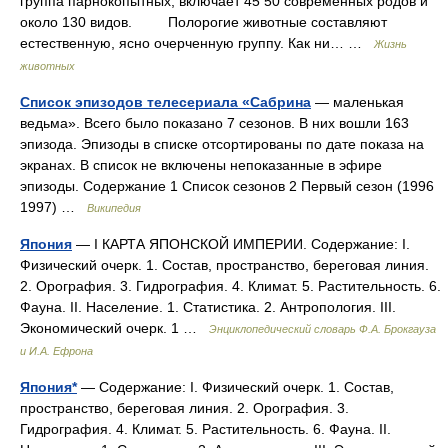
группа парнокопытных, включает 45 50 современных родов и
около 130 видов. Полорогие животные составляют
естественную, ясно очерченную группу. Как ни… …
Жизнь
животных
Список эпизодов телесериала «Сабрина
— маленькая
ведьма». Всего было показано 7 сезонов. В них вошли 163
эпизода. Эпизоды в списке отсортированы по дате показа на
экранах. В список не включены непоказанные в эфире
эпизоды. Содержание 1 Список сезонов 2 Первый сезон (1996
1997) …
Википедия
Япония
— I КАРТА ЯПОНСКОЙ ИМПЕРИИ. Содержание: I.
Физический очерк. 1. Состав, пространство, береговая линия.
2. Орография. 3. Гидрография. 4. Климат. 5. Растительность. 6.
Фауна. II. Население. 1. Статистика. 2. Антропология. III.
Экономический очерк. 1 …
Энциклопедический словарь Ф.А. Брокгауза
и И.А. Ефрона
Япония*
— Содержание: I. Физический очерк. 1. Состав,
пространство, береговая линия. 2. Орография. 3.
Гидрография. 4. Климат. 5. Растительность. 6. Фауна. II.