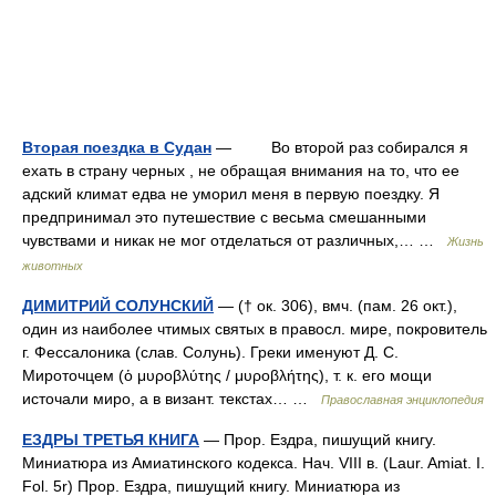
Вторая поездка в Судан
— Во второй раз собирался я
ехать в страну черных , не обращая внимания на то, что ее
адский климат едва не уморил меня в первую поездку. Я
предпринимал это путешествие с весьма смешанными
чувствами и никак не мог отделаться от различных,… …
Жизнь
животных
ДИМИТРИЙ СОЛУНСКИЙ
— († ок. 306), вмч. (пам. 26 окт.),
один из наиболее чтимых святых в правосл. мире, покровитель
г. Фессалоника (слав. Солунь). Греки именуют Д. С.
Мироточцем (ὁ μυροβλύτης / μυροβλήτης), т. к. его мощи
источали миро, а в визант. текстах… …
Православная энциклопедия
ЕЗДРЫ ТРЕТЬЯ КНИГА
— Прор. Ездра, пишущий книгу.
Миниатюра из Амиатинского кодекса. Нач. VIII в. (Laur. Amiat. I.
Fol. 5r) Прор. Ездра, пишущий книгу. Миниатюра из